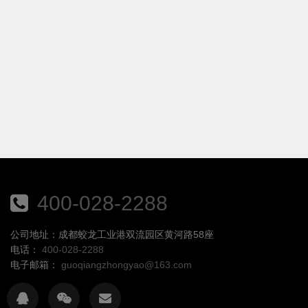
400-028-2288
公司地址：成都蛟龙工业港双流园区黄河路58座
电话：
400-028-2288
电子邮箱：
guoqiangzhongyao@163.com